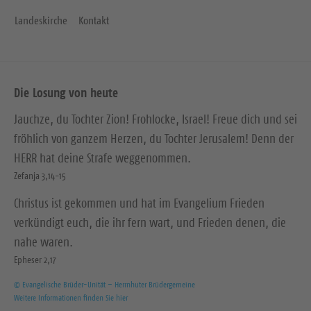
Landeskirche
Kontakt
Die Losung von heute
Jauchze, du Tochter Zion! Frohlocke, Israel! Freue dich und sei
fröhlich von ganzem Herzen, du Tochter Jerusalem! Denn der
HERR hat deine Strafe weggenommen.
Zefanja 3,14-15
Christus ist gekommen und hat im Evangelium Frieden
verkündigt euch, die ihr fern wart, und Frieden denen, die
nahe waren.
Epheser 2,17
© Evangelische Brüder-Unität – Herrnhuter Brüdergemeine
Weitere Informationen finden Sie hier