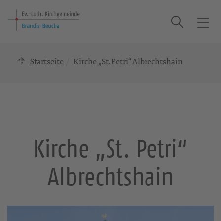
Suche
T
o
g
Startseite
Kirche „St. Petri“ Albrechtshain
g
l
e
n
a
v
i
Kirche „St. Petri“
g
a
Albrechtshain
t
i
o
n