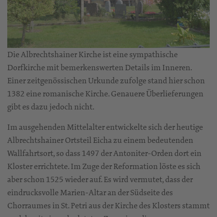
Die Albrechtshainer Kirche ist eine sympathische
Dorfkirche mit bemerkenswerten Details im Inneren.
Einer zeitgenössischen Urkunde zufolge stand hier schon
1382 eine romanische Kirche. Genauere Überlieferungen
gibt es dazu jedoch nicht.
Im ausgehenden Mittelalter entwickelte sich der heutige
Albrechtshainer Ortsteil Eicha zu einem bedeutenden
Wallfahrtsort, so dass 1497 der Antoniter-Orden dort ein
Kloster errichtete. Im Zuge der Reformation löste es sich
aber schon 1525 wieder auf. Es wird vermutet, dass der
eindrucksvolle Marien-Altar an der Südseite des
Chorraumes in St. Petri aus der Kirche des Klosters stammt