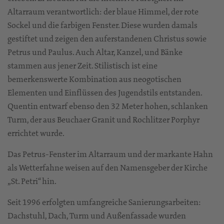
Altarraum verantwortlich: der blaue Himmel, der rote
Sockel und die farbigen Fenster. Diese wurden damals
gestiftet und zeigen den auferstandenen Christus sowie
Petrus und Paulus. Auch Altar, Kanzel, und Bänke
stammen aus jener Zeit. Stilistisch ist eine
bemerkenswerte Kombination aus neogotischen
Elementen und Einflüssen des Jugendstils entstanden.
Quentin entwarf ebenso den 32 Meter hohen, schlanken
Turm, der aus Beuchaer Granit und Rochlitzer Porphyr
errichtet wurde.
Das Petrus-Fenster im Altarraum und der markante Hahn
als Wetterfahne weisen auf den Namensgeber der Kirche
„St. Petri“ hin.
Seit 1996 erfolgten umfangreiche Sanierungsarbeiten:
Dachstuhl, Dach, Turm und Außenfassade wurden