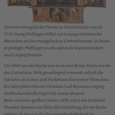
Der erste evangelische Pfarrer in Albrechtshain war ab
1530 Georg Pfeffinger. Selbst aus Leipzig strömten die
Menschen zu den evangelischen Gottesdiensten, in denen
er predigte. Pfeffinger wurde später als Superintendent
nach Leipzig berufen.
Um 1840 war die Kirche nur noch eine Ruine. Daher wurde
das Gotteshaus 1846 grundlegend erneuert, erhielt die
Sakristei als Anbau und ein kleines Dachreiter-Türmchen.
Ein Jahr später erbaute Christian Carl Beyer aus Leipzig-
Großzschocher die Orgel mit einem Manual.
Beim nächsten großen Umbau 1896 schuf der Architekt
Theodor Quentin aus Pirna die Gestaltung, die wir heute
erleben. Er ist auch für die intensive Farbigkeit im