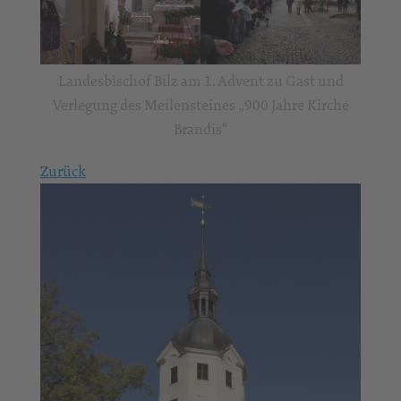
Landesbischof Bilz am 1. Advent zu Gast und
Verlegung des Meilensteines „900 Jahre Kirche
Brandis“
Zurück