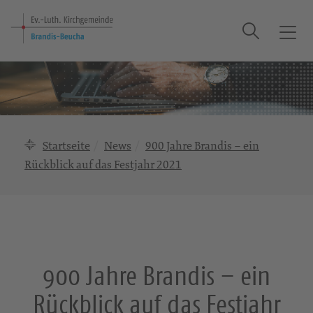
Suche
T
o
g
g
l
e
n
Startseite
News
900 Jahre Brandis – ein
a
Rückblick auf das Festjahr 2021
v
i
g
a
t
i
900 Jahre Brandis – ein
o
n
Rückblick auf das Festjahr