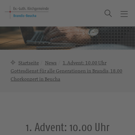
Suche
T
o
g
g
l
e
n
Startseite
News
1. Advent: 10.00 Uhr
a
Gottesdienst für alle Generationen in Brandis, 18.00
v
Chorkonzert in Beucha
i
g
a
t
i
o
1. Advent: 10.00 Uhr
n