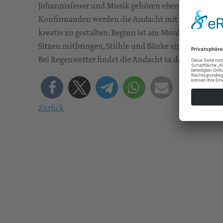
Johannisfeuer und Musik gehören ebenso dazu wie 
Konfirmanden werden die Andacht mit gestalten. Zud
kreativ zu gestalten. Beginn ist am Montag, 24. Jun
Sitzen mitbringen, Stühle und Bänke sind vorhande
Bei Regenwetter findet die Andacht in der Kirche stat
Zurück