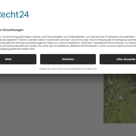
Essen und Trinken. Der Kinderchor und
em gibt es eine tolle Möglichkeit, etwas
i, 17.30 Uhr. Gern können Sie eine Decke zum
n.
t.