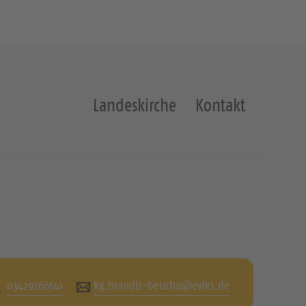
Landeskirche
Kontakt
03429266541
kg.brandis-beucha@evlks.de