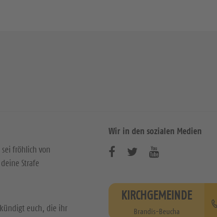
Wir in den sozialen Medien
 sei fröhlich von
B
B
B
deine Strafe
e
e
e
s
s
s
KIRCHGEMEINDE
u
u
u
kündigt euch, die ihr
Brandis-Beucha