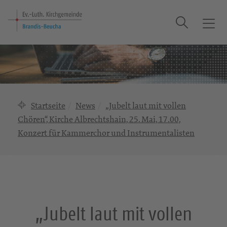
Suche
T
o
g
g
l
e
n
Startseite
News
„Jubelt laut mit vollen
a
Chören“, Kirche Albrechtshain, 25. Mai, 17.00,
v
Konzert für Kammerchor und Instrumentalisten
i
g
a
t
i
o
„Jubelt laut mit vollen
n