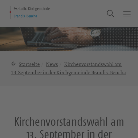
Suche
T
o
g
g
l
e
n
Startseite
News
Kirchenvorstandswahl am
a
13. September in der Kirchgemeinde Brandis-Beucha
v
i
g
a
t
i
Kirchenvorstandswahl am
o
n
13. September in der