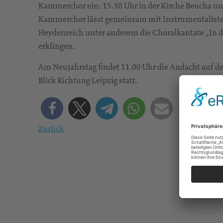
Kammerchor ein: 15.30 Uhr in der Kirche Beucha und
Kammerchor lässt gemeinsam mit Instrumentalisten
Heydenreich unter anderem die Choralkantate „In du
erklingen.
Am Neujahrstag findet 11.00 Uhr die Andacht auf 
Blick Richtung Leipzig statt.
Zurück