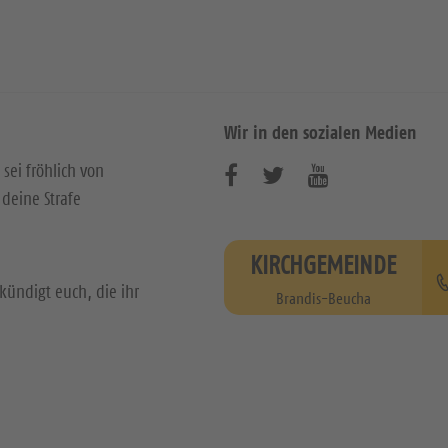
Wir in den sozialen Medien
 sei fröhlich von
B
B
B
deine Strafe
e
e
e
s
s
s
KIRCHGEMEINDE
u
u
u
kündigt euch, die ihr
Brandis-Beucha
c
c
c
h
h
h
e
e
e
n
n
n