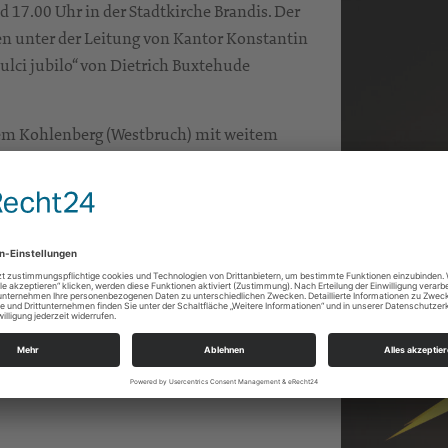
 17.00 Uhr in der Stadtkirche Brandis. Der
 unter der Leitung von Kantor Konstantin
lci jubilo“ von Dietrich Buxtehude
dem Kohlenberg (Westbruch) mit weitem