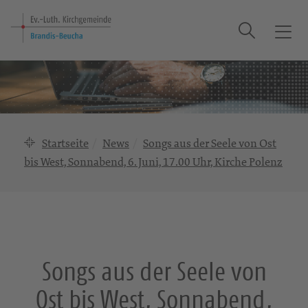
Suche
T
o
g
g
l
e
n
Startseite
News
Songs aus der Seele von Ost
a
bis West, Sonnabend, 6. Juni, 17.00 Uhr, Kirche Polenz
v
i
g
a
t
i
Songs aus der Seele von
o
n
Ost bis West, Sonnabend,