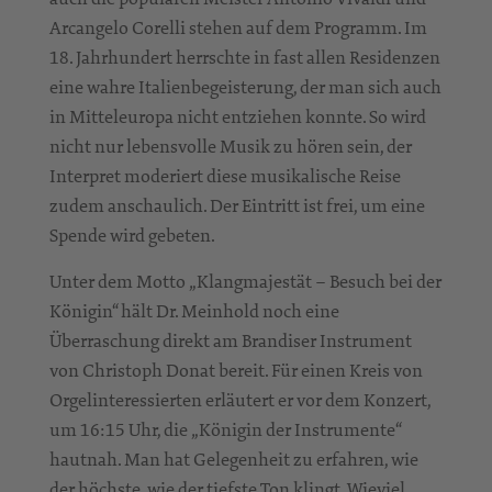
Arcangelo Corelli stehen auf dem Programm. Im
18. Jahrhundert herrschte in fast allen Residenzen
eine wahre Italienbegeisterung, der man sich auch
in Mitteleuropa nicht entziehen konnte. So wird
nicht nur lebensvolle Musik zu hören sein, der
Interpret moderiert diese musikalische Reise
zudem anschaulich. Der Eintritt ist frei, um eine
Spende wird gebeten.
Unter dem Motto „Klangmajestät – Besuch bei der
Königin“ hält Dr. Meinhold noch eine
Überraschung direkt am Brandiser Instrument
von Christoph Donat bereit. Für einen Kreis von
Orgelinteressierten erläutert er vor dem Konzert,
um 16:15 Uhr, die „Königin der Instrumente“
hautnah. Man hat Gelegenheit zu erfahren, wie
der höchste, wie der tiefste Ton klingt. Wieviel